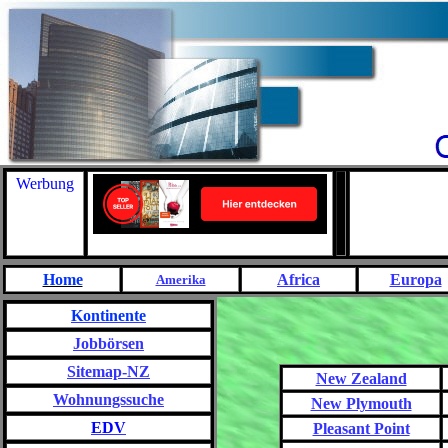
Werbung
Home
Africa
Europa
Amerika
Kontinente
Jobbörsen
Sitemap-NZ
New Zealand
Wohnungssuche
New Plymouth
EDV
Pleasant Point