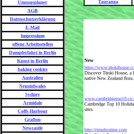
Tauranga
Umzugsplaner
AGB
Datenschutzerklärung
E-Mail
Impressium
offene Arbeitsstellen
Dampferfahrt in Berlin
New
Kunst in Berlin
https://www.titokihouse.c
baking cookies
Discover Titoki House, a
Australien
native New Zealand flora.
Neusüdwales
Sydney
www.cambridgetop10.co.
Armidale
Cambridge Top 10 Holiday
sites.
Coffs Harbour
Grafton
Newcastle
http://rimuhosting.com