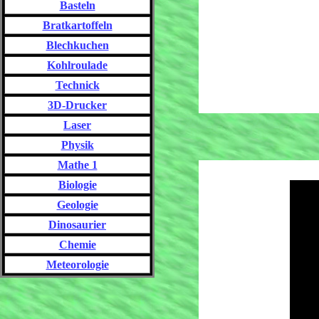
Basteln
Bratkartoffeln
Blechkuchen
Kohlroulade
Technick
3D-Drucker
Laser
Physik
Mathe 1
Biologie
Geologie
Dinosaurier
Chemie
Meteorologie