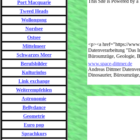
This Site is Powered by
Port Macquarie
Tweed Heads
Wollongong
Nordsee
Ostsee
<p><a href="https://www
Mittelmeer
Datenverarbeitung "Das In
Schwarzes Meer
Büroumzüge, Geologie, Bi
Berufsbilder
www.space-dittmer.de
Andreas Dittmer Datenvera
Kulturinfos
Dinosaurier, Büroumzüge, 
Link exchange
Weiterempfehlen
Astronomie
Bellydance
Geometrie
Euro pop
Sprachkurs